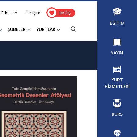
E-bülten
İletişim
BAĞIŞ
EĞİTİM
ŞUBELER
YURTLAR
YAYIN
YURT
HİZMETLERİ
BURS